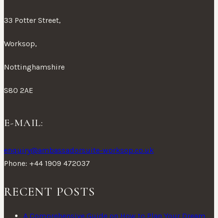
33 Potter Street,
Worksop,
Nottinghamshire
S80 2AE
E-MAIL:
enquiry@ambassadorsuite-worksop.co.uk
Phone: +44 1909 472037
RECENT POSTS
A Comprehensive Guide on How to Plan Your Dream