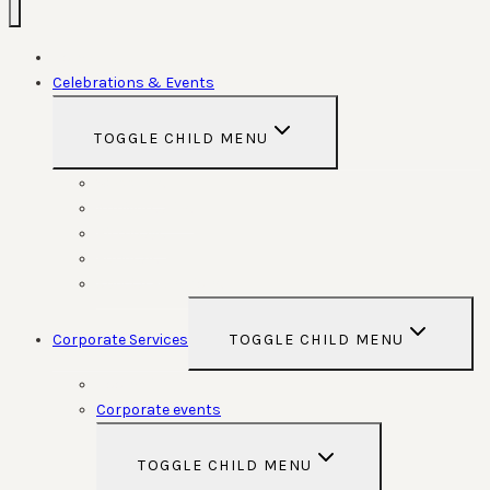
Home
Celebrations & Events
TOGGLE CHILD MENU
Weddings
Anniversaries
Birthdays
Funerals
Special Functions
Corporate Services
TOGGLE CHILD MENU
Room Hire
Corporate events
TOGGLE CHILD MENU